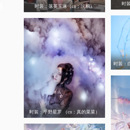
时
时装：落英玉琢
（cn：沅枳）
时装：
时装：平野星罗
（cn：真的菜菜）