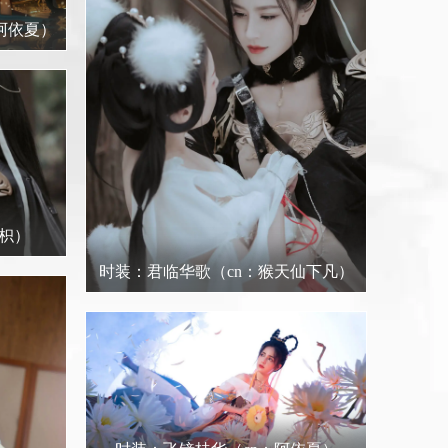
 阿依夏）
沅枳）
时装：君临华歌
（cn：猴天仙下凡）