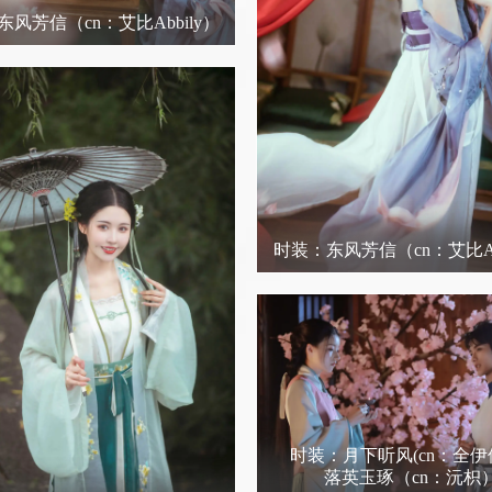
东风芳信
（cn：艾比Abbily）
时装：东风芳信
（cn：艾比Ab
时装：月下听风(cn：全伊伦u
落英玉琢（cn：沅枳