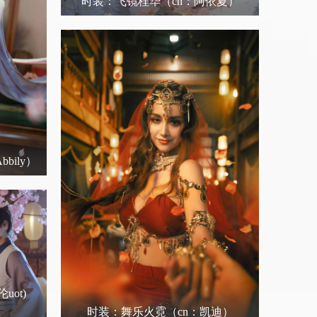
时装：飞镜桂华
（cn：阿依夏）
bily）
ot)
）
时装：舞乐火霓
（cn：凯迪）