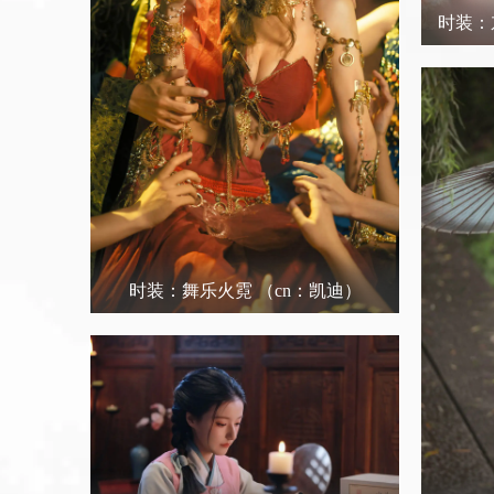
时装：
时装：舞乐火霓
（cn：凯迪）