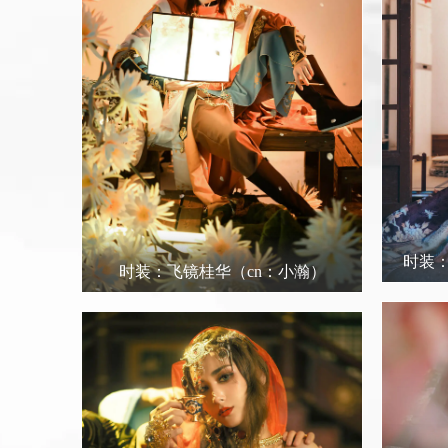
时装
时装：飞镜桂华
（cn：小瀚）