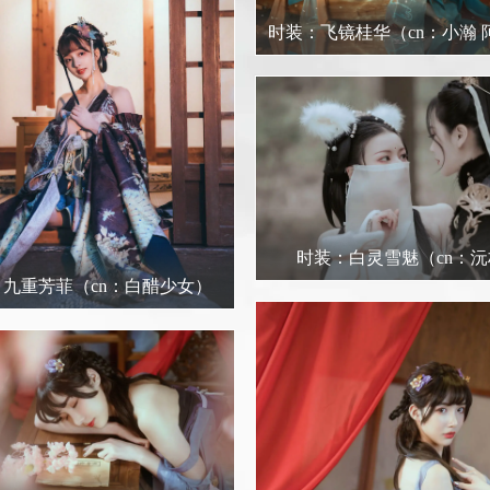
时装：飞镜桂华
（cn：小瀚
时装：白灵雪魅
（cn：
：九重芳菲
（cn：白醋少女）