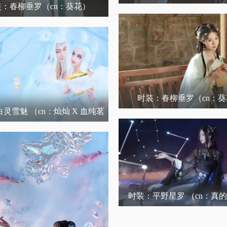
装：春柳垂罗
（cn：葵花）
时装：春柳垂罗
（cn：
白灵雪魅
（cn：灿灿 X 血纯茗
雅）
时装：平野星罗
（cn：真