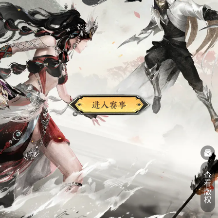
进入赛事
查
看
版
权