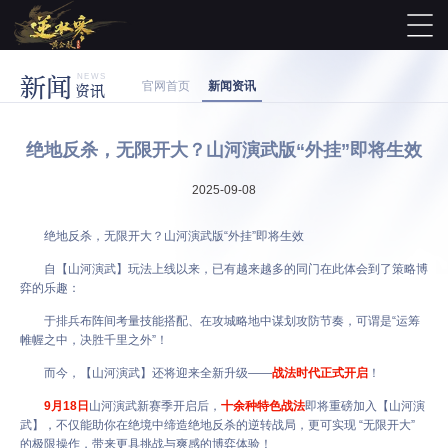
新闻
NEWS
官网首页
新闻资讯
资讯
绝地反杀，无限开大？山河演武版“外挂”即将生效
2025-09-08
绝地反杀，无限开大？山河演武版“外挂”即将生效
自【山河演武】玩法上线以来，已有越来越多的同门在此体会到了策略博
弈的乐趣：
于排兵布阵间考量技能搭配、在攻城略地中谋划攻防节奏，可谓是“运筹
帷幄之中，决胜千里之外”！
而今，【山河演武】还将迎来全新升级——
战法时代正式开启
！
9月18日
山河演武新赛季开启后，
十余种特色战法
即将重磅加入【山河演
武】，不仅能助你在绝境中缔造绝地反杀的逆转战局，更可实现 “无限开大”
的极限操作，带来更具挑战与爽感的博弈体验！