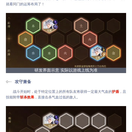
就看同门的运筹布局了！
研发界面示意 实际以游戏上线为准
攻守兼备
战斗开始时，处于特定位置上的所有队友将获得一定最大气血的
护盾
，且
技能附带
斩杀效果
，直接击杀气血过低的敌人。