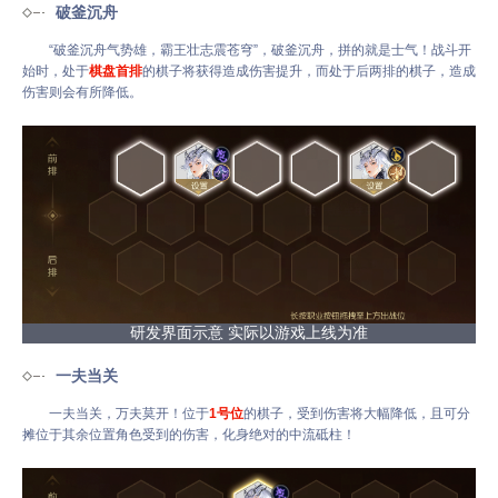
破釜沉舟
“破釜沉舟气势雄，霸王壮志震苍穹”，破釜沉舟，拼的就是士气！战斗开
始时，处于
棋盘首排
的棋子将获得造成伤害提升，而处于后两排的棋子，造成
伤害则会有所降低。
研发界面示意 实际以游戏上线为准
一夫当关
一夫当关，万夫莫开！位于
1号位
的棋子，受到伤害将大幅降低，且可分
摊位于其余位置角色受到的伤害，化身绝对的中流砥柱！