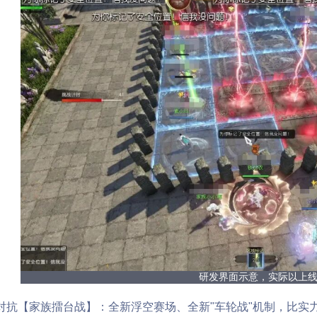
研发界面示意，实际以上
【家族擂台战】：全新浮空赛场、全新"车轮战"机制，比实