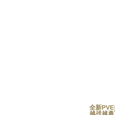
全新PV
越战越勇