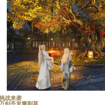
E挑战来袭
万剑齐发爽割草