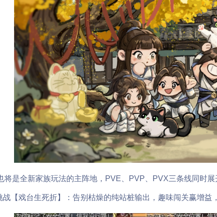
是全新家族玩法的主阵地，PVE、PVP、PVX三条线同时展
战【戏台生死折】：告别枯燥的纯站桩输出，趣味闯关赢增益