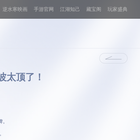
逆水寒映画
手游官网
江湖知己
藏宝阁
玩家盛典
波太顶了！
碑。
。