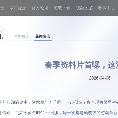
告
宗门流派
官方论坛
游戏下载
视频图鉴
赛事中心
WS
讯
官网首页
新闻资讯
春季资料片首曝，这
2026-04-06
江湖旅途中，逆水寒与万千同门一起创造了多个现象级里程
遇，到如今黄金时代·十日服，每一次都是颠覆级的游戏革新