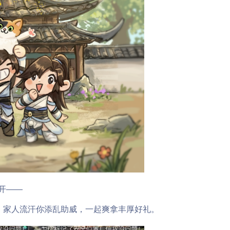
开——
，家人流汗你添乱助威，一起爽拿丰厚好礼。