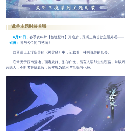
讹兽主题时装首曝
4月16日
，春季资料片【极境登峰】开启后，灵听三境首款主题外观——
「讹兽」
将与各位同门见面！
西晋道士王浮所著的《神异经》中，记载着一种叫讹兽的妖兽。
它常见于西南荒地，面容姣好、形似白兔，能言人语却生性诳骗，常以巧
言惑人，令听者难辨真假，故被视为谎言与欺骗的化身。