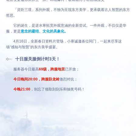
「灵听三境」系列外观，不独为呈现东方美学，更承载着古人智慧的东方
哲思。
它的诞生，是逆水寒拓宽外观意涵的全新尝试。一件外观，不仅仅是华
服，更是
意念的凝结、文化的具象化。
4月16日，全新春日资料片登场，小寒诚邀各位同门，一起来尽享这
场“感知与智慧”的东方美学盛宴。
十日服关服倒计时3天！
服务器今日最高
69级，跨服地宫
已开放；
今日晚间20:00，跨服卧龙岭
激烈对抗；
今晚21:00
，别忘了领取刮刮乐和抽奖号码！