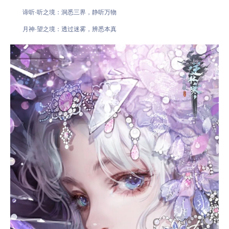
谛听·听之境：洞悉三界，静听万物
月神·望之境：透过迷雾，辨悉本真