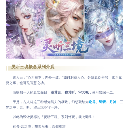
灵听三境概念系列外观
古人云：“心为根本，内外一致。”如何洞察人心、分辨真伪善恶，素为紧
要之事，也可见智慧之功。
而欲知一人的真实面目，
观其言、察其听、审其视
，便可窥探一二。
于是，古人将这三种感知能力的极致，幻想凝结为
讹兽、谛听、月神
，三
界之中，言、听、望三境各守一序。
以此为设计灵感的「灵听三境」系列外观，就此诞生！
讹兽·言之境：貌美诳骗，真假难辨