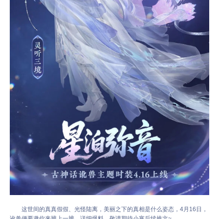
这世间的真真假假、光怪陆离，美丽之下的真相是什么姿态，4月16日，
讹兽便要邀你来辨上一辨。详细爆料，敬请期待小寒后续推文~