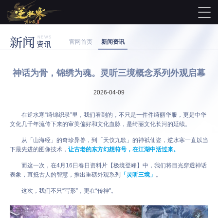
新闻
NEWS
官网首页
新闻资讯
资讯
神话为骨，锦绣为魂。灵听三境概念系列外观启幕
2026-04-09
在逆水寒“绮锦织录”里，我们看到的，不只是一件件绮丽华服，更是中华
文化几千年流传下来的审美偏好和文化血脉，是绮丽文化长河的延续。
从「山海经」的奇珍异兽，到「天仪九歌」的神祇仙姿，逆水寒一直以当
下最先进的图像技术，
让古老的东方幻想符号，在江湖中活过来。
而这一次，在4月16日春日资料片【极境登峰】中，我们将目光穿透神话
表象，直抵古人的智慧，推出重磅外观系列
「灵听三境」
。
这次，我们不只“写形”，更在“传神”。