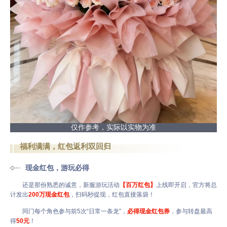
仅作参考，实际以实物为准
福利满满，红包返利双回归
现金红包，游玩必得
还是那份熟悉的诚意，新服游玩活动
【百万红包】
上线即开启，官方将总
计发出
200万现金红包
，扫码秒提现，红包直接落袋！
同门每个角色参与前5次“日常一条龙”，
必得现金红包券
，参与转盘最高
得
50元
！