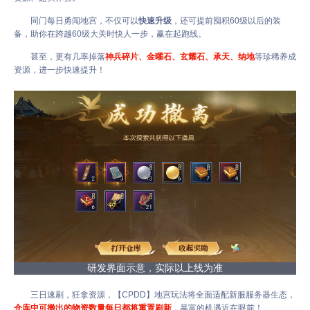
同门每日勇闯地宫，不仅可以
快速升级
，还可提前囤积60级以后的装
备，助你在跨越60级大关时快人一步，赢在起跑线。
甚至，更有几率掉落
神兵碎片、金曜石、玄耀石、承天、纳地
等珍稀养成
资源，进一步快速提升！
研发界面示意，实际以上线为准
三日速刷，狂拿资源，【CPDD】地宫玩法将全面适配新服服务器生态，
仓库中可撤出的物资数量每日都将重置刷新
，暴富的机遇近在眼前！