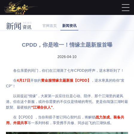
新闻
NEWS
官网首页
新闻资讯
资讯
CPDD，你是唯一！情缘主题新服首曝
2026-04-10
各位亲爱的同门，你们在江湖滴了七年CPDD的呼声，逆水寒听到了！
在
4月17日
开放的
黄金服情缘主题新服【CPDD】
，逆水寒真的给你“发
CP”！
以前提起“情缘”，大家第一反应往往是心动、陪伴、那个江湖里的避风
港。但在这个新服，或许你需要的不仅仅是情绪的寄托。更是你闯荡江湖时最
默契、最硬核的
“江湖合伙人”
。
在【CPDD】，当你和搭子签订同心契约后，将解锁
战力加成、装备共
用、外观共享
等一系列特权，享受携手共修、同步起飞的江湖快感。