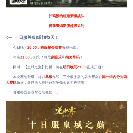
扫码预约组建新服战队
提前查询新服超级返利
十日服关服倒计时2天！
今日晚间
20:00，跨服帮会联赛
激烈开战；
今晚
21:00
，别忘了领取
刮刮乐
和
抽奖号码
！
同时，【皇城之巅】比拼，将在
明日晚间21:30
正式开启！
本次赛制升级，将以
单帮
作战，三个服务器的各大帮会在
同一组内分为两
大赛区
角逐，最终两大赛区冠军争锋金銮至尊荣耀！
各服务器参赛帮会名额如下：