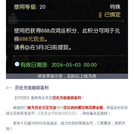
研发界面示意，实际以上线为准
历史充值超级返利
【CPDD】服将再次开启
历史充值超级返利
！
根据同门
账号历史元宝充值
与
一定比例的藏宝阁花费金额
，将返还对应价
值元宝的富贵金币
（1富贵金币价值100元宝）
，助你赢在起跑线！
更有十日服1000%充值返还、战力结算的荣耀金币，三重叠加，肥肥开
局！