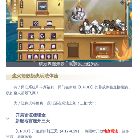
研发界面示意，实际以上线为准
坐火箭般极爽玩法体验
有了同心系统和丰厚福利，同门在新服【CPDD】的养成体验直接拉满，
犹如坐火箭般飞爽！
为了让你玩得更爽，我们还在玩法上加了三把“火”：
开局资源猛猛拿
新服地宫连开三天
【CPDD】开服后的
前三天（4.17-4.19）
，将限时开放
地宫玩法
，超多
资源、超爽体验。