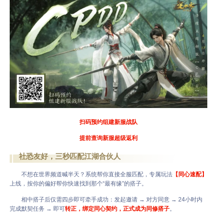
扫码预约组建新服战队
提前查询新服超级返利
社恐友好，三秒匹配江湖合伙人
不想在世界频道喊半天？系统帮你直接全服匹配，专属玩法
【同心速配】
上线，按你的偏好帮你快速找到那个“最有缘”的搭子。
相中搭子后仅需四步即可牵手成功：发起邀请 → 对方同意 → 24小时内
完成默契任务 → 即可
转正，绑定同心契约，正式成为同修搭子
。