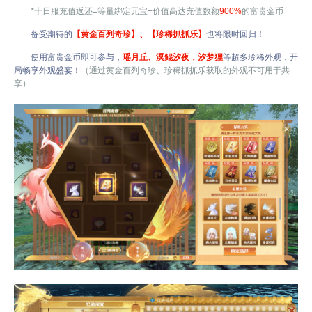
*十日服充值返还=等量绑定元宝+价值高达充值数额
900%
的富贵金币
备受期待的
【黄金百列奇珍】、【珍稀抓抓乐】
也将限时回归！
使用富贵金币即可参与，
瑶月丘、溟鲲汐夜，汐梦狸
等超多珍稀外观，开
局畅享外观盛宴！
（通过黄金百列奇珍、珍稀抓抓乐获取的外观不可用于共
享）