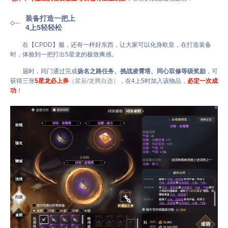
装备打造一把上
4上5轻轻松
在【CPDD】服，还有一样好东西，让大家可以化身欧皇，在打造装备
时，体验到一把打出5星龙的极致爽感。
届时，同门通过完成
扬名之路任务、挑战凌霄塔、同心双修等级奖励
，可
获得三张
5星龙必上券
（星辰/龙腾自选）
，在4上5时加入该物品，
必定一次成
功
！