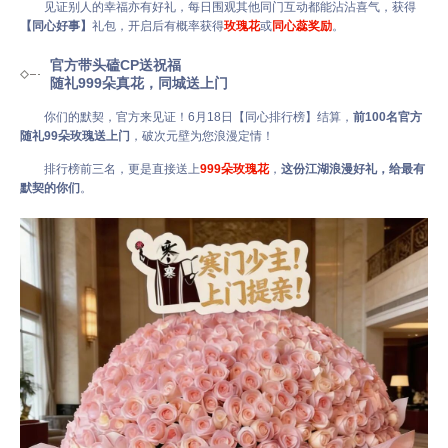
见证别人的幸福亦有好礼，每日围观其他同门互动都能沾沾喜气，获得
【同心好事】
礼包，开启后有概率获得
玫瑰花
或
同心蕊奖励
。
官方带头磕CP送祝福
随礼999朵真花，同城送上门
你们的默契，官方来见证！6月18日【同心排行榜】结算，
前100名官方
随礼99朵玫瑰送上门
，破次元壁为您浪漫定情！
排行榜前三名，更是直接送上
999朵玫瑰花
，
这份江湖浪漫好礼，给最有
默契的你们
。