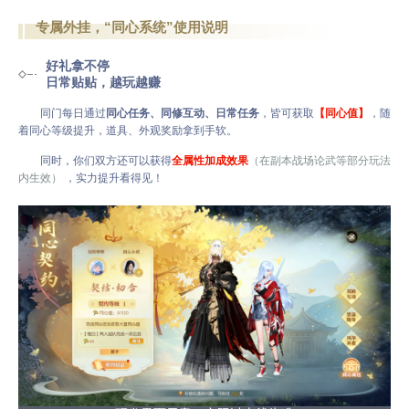
专属外挂，“同心系统”使用说明
好礼拿不停
日常贴贴，越玩越赚
同门每日通过
同心任务、同修互动、日常任务
，皆可获取
【同心值】
，随
着同心等级提升，道具、外观奖励拿到手软。
同时，你们双方还可以获得
全属性加成效果
（在副本战场论武等部分玩法
内生效）
，实力提升看得见！