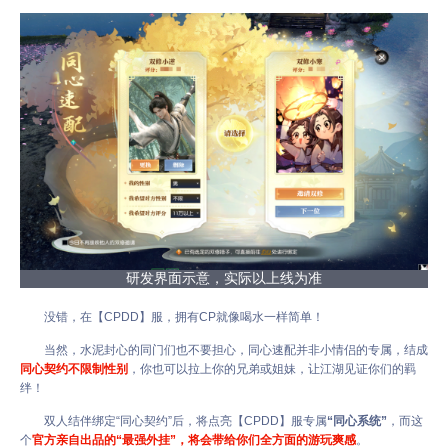
研发界面示意，实际以上线为准
没错，在【CPDD】服，拥有CP就像喝水一样简单！
当然，水泥封心的同门们也不要担心，同心速配并非小情侣的专属，结成
同心契约不限制性别
，你也可以拉上你的兄弟或姐妹，让江湖见证你们的羁
绊！
双人结伴绑定“同心契约”后，将点亮【CPDD】服专属
“同心系统”
，而这
个
官方亲自出品的“最强外挂”，将会带给你们全方面的游玩爽感
。