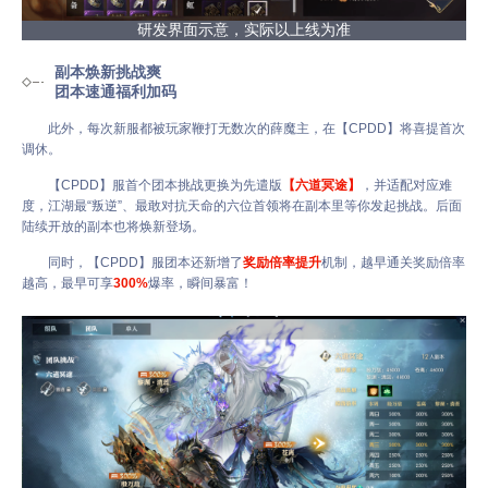
研发界面示意，实际以上线为准
副本焕新挑战爽
团本速通福利加码
此外，每次新服都被玩家鞭打无数次的薛魔主，在【CPDD】将喜提首次
调休。
【CPDD】服首个团本挑战更换为先遣版
【六道冥途】
，并适配对应难
度，江湖最“叛逆”、最敢对抗天命的六位首领将在副本里等你发起挑战。后面
陆续开放的副本也将焕新登场。
同时，【CPDD】服团本还新增了
奖励倍率提升
机制，越早通关奖励倍率
越高，最早可享
300%
爆率，瞬间暴富！