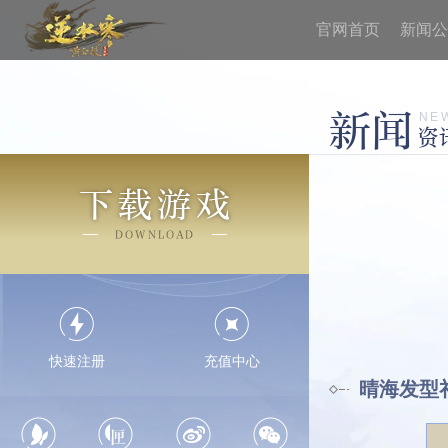
官网首页
新闻公
新闻
NE
资
下载游戏
DOWNLOAD
快速注册
充值中心
晴海发型