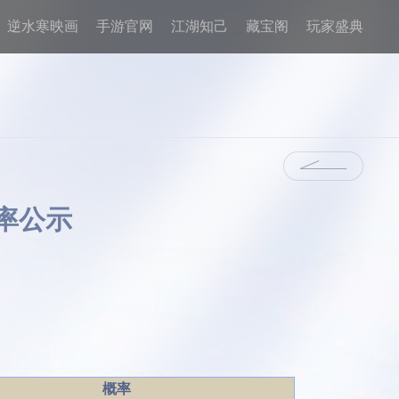
逆水寒映画
手游官网
江湖知己
藏宝阁
玩家盛典
率公示
概率