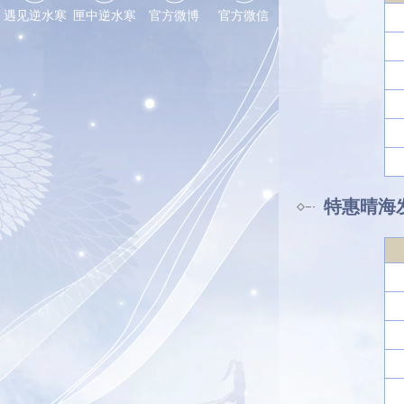
遇见逆水寒
匣中逆水寒
官方微博
官方微信
特惠晴海