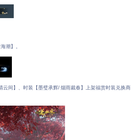
海潮】。
云间】、时装【墨璧承辉/ 烟雨裁春】上架福赏时装兑换商