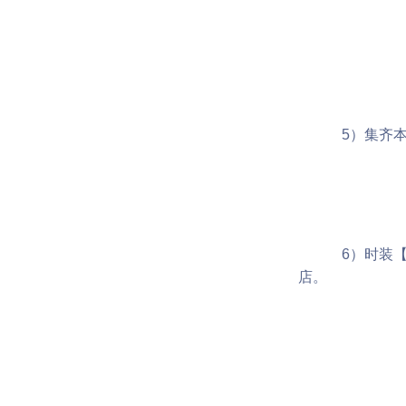
5）集齐本年
6）时装【霸揽
店。