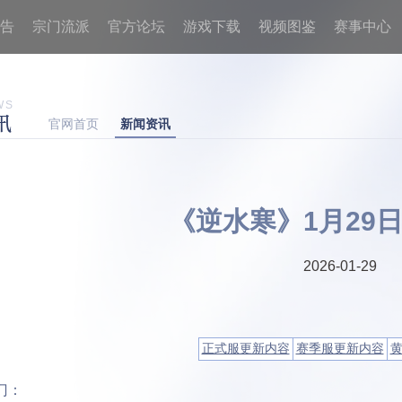
告
宗门流派
官方论坛
游戏下载
视频图鉴
赛事中心
WS
讯
官网首页
新闻资讯
《逆水寒》1月29
2026-01-29
正式服更新内容
赛季服更新内容
门：