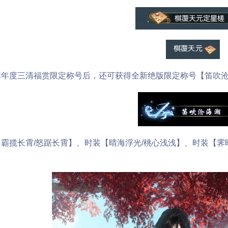
度三清福赏限定称号后，还可获得全新绝版限定称号【笛吹沧
长霄/怒踞长霄】、时装【晴海浮光/桃心浅浅】、时装【霁晴