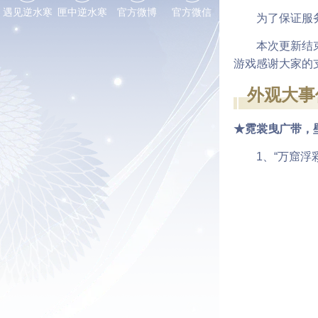
遇见逆水寒
匣中逆水寒
官方微博
官方微信
为了保证服务
本次更新结束
游戏感谢大家的
外观大事
★霓裳曳广带，
1、“万窟浮彩