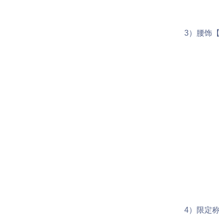
3）腰饰【梵
4）限定称号【