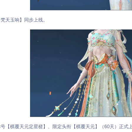
天玉响】同步上线。
棋覆天元定星槎】、限定头衔【棋覆天元】（60天）正式