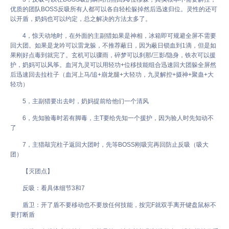
优质的团队BOSS反吸所有人都可以各自轻松躲掉然后迅速归位。灵性的还可
以开盾，奶妈也可以约定，总之解决的方法太多了。
4，惊天动地时，在外面的主副猎如果是神相，冰箱即可规避全屏不需要
回大团。如果是龙吟可以雷龙躲，不推荐蔽日，因为蔽日锁血到1滴，但是如
果刚好点毒到就完了。玄机可以骤雨，碎梦可以刹那/三影/隐身，铁衣可以援
护，奶妈可以风筝。血河九灵可以用轻功+位移技能组合迅速回大团躲全屏然
后迅速回去拉柱子（血河上马/追+崩龙腿+大轻功，九灵解控+摄神+聚蛊+大
轻功）
5，主副猎要出去时，奶妈提前给他们一个清风
6，先知验毒时若有脚毒，主T要给先知一个援护，因为验人时先知动不
了
7，主猎敲完柱子返回大团时，先等BOSS刚吸完再回防止反吸（吸大
团）
【灭团点】
反吸：看具体细节3和7
盾卫：开了盾不要移动也不要放任何技能，按完F就双手离开键盘鼠标不
要打断盾