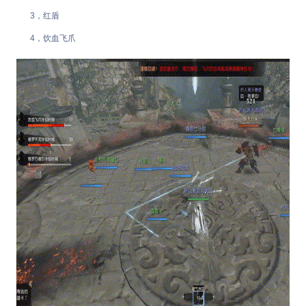
3，红盾
4，饮血飞爪