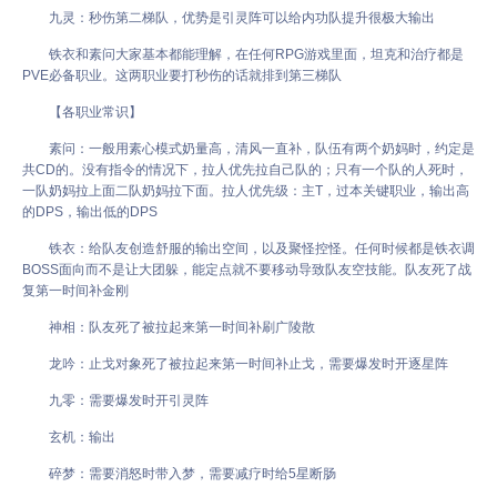
九灵：秒伤第二梯队，优势是引灵阵可以给内功队提升很极大输出
铁衣和素问大家基本都能理解，在任何RPG游戏里面，坦克和治疗都是
PVE必备职业。这两职业要打秒伤的话就排到第三梯队
【各职业常识】
素问：一般用素心模式奶量高，清风一直补，队伍有两个奶妈时，约定是
共CD的。没有指令的情况下，拉人优先拉自己队的；只有一个队的人死时，
一队奶妈拉上面二队奶妈拉下面。拉人优先级：主T，过本关键职业，输出高
的DPS，输出低的DPS
铁衣：给队友创造舒服的输出空间，以及聚怪控怪。任何时候都是铁衣调
BOSS面向而不是让大团躲，能定点就不要移动导致队友空技能。队友死了战
复第一时间补金刚
神相：队友死了被拉起来第一时间补刷广陵散
龙吟：止戈对象死了被拉起来第一时间补止戈，需要爆发时开逐星阵
九零：需要爆发时开引灵阵
玄机：输出
碎梦：需要消怒时带入梦，需要减疗时给5星断肠