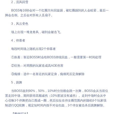
2，流风回雪
BOSS每16秒会对一个红圈方向回旋踢，被红圈踢到的人会眩晕，最后一
脚会击倒。之后会对所有人丢扇子。
3，风云变色
场上出现一堆龙卷风，碰到会被击飞。
4，仰慕者
每段时间场上随机出现2个仰慕者
①执着：靠近BOSS时会给BOSS持续回血，一般需要第一时间处理
②狂热：对周围的玩家造成高AOE伤害
③痴缠：选中一名靠近的玩家定身，痴缠死后定身解除
5，跳舞
当BOSS血到90%，50%，10%时分别都会跳一次舞，BOSS会从当前位
置走回中场，期间获得高额减伤（10%那波没有减伤）。走到中场时会从中
心召唤3个伴舞把自己围成一圈，然后拉扯在侍女圈范围内的随机6个玩家强
制进行QQ炫舞，规定短时间内按不对会扣血，3个侍女被击杀后跳舞解除。
【整体打法】