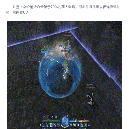
铁壁：会给附近血量第于70%的药人套盾，回血并且盾可以反弹弹道技
能，有内置CD