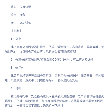
铁衣：拉好仇恨
输出：打背
老二，火の试炼
【机制】
1，灭火
地上会有火可以放冰技能灭（羽碎，潇湘水云，高山流水，风舞倾城，荒
城剑气），火灭时会产生白雾，玩家进白雾可以规避飞针
2，奇遇技能“荒城剑气”打此关时CD变为1分钟，可以灭火及冰怪
3，烧尸体
此关所有精英怪死后都会留尸体，需要用火技能烧掉（阳关三叠，平沙落
雁，凤凰展翅，炼火拳，烈焰枪等等），若不烧则会复活
4，飞针
被飞针每扎中一次会提高该玩家受到的火属性伤害（老二所有伤害都是火
属性），飞针扎6次后停止，每次都可以用位移躲，进黑雾或者白雾都可以规
避飞针，一般其实都不用躲，奶妈奶一下就行