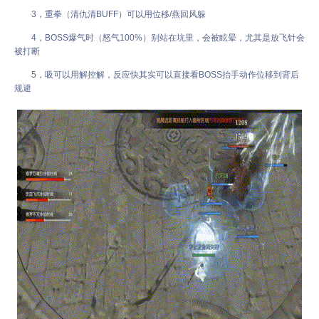
3，重拳（清仇清BUFF）可以用位移/燕回风躲
4，BOSS爆气时（怒气100%）别站在坑里，会被眩晕，尤其是放飞针会
被打断
5，吸可以用解控解，反应快其实可以直接看BOSS抬手动作位移到背后
规避