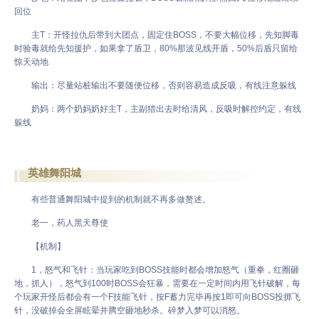
回位
主T：开怪拉仇后带到大团点，固定住BOSS，不要大幅位移，先知脚毒
时验毒就给先知援护，如果拿了盾卫，80%那波见线开盾，50%后盾只留给
惊天动地
输出：尽量站桩输出不要随便位移，否则容易造成反吸，有线注意躲线
奶妈：两个奶妈奶好主T，主副猎出去时给清风，反吸时解控约定，有线
躲线
英雄舞阳城
有些普通舞阳城中提到的机制就不再多做赘述。
老一，药人黑天尊使
【机制】
1，怒气和飞针：当玩家吃到BOSS技能时都会增加怒气（重拳，红圈砸
地，抓人），怒气到100时BOSS会狂暴，需要在一定时间内用飞针破解，每
个玩家开怪后都会有一个F技能飞针，按F蓄力完毕再按1即可向BOSS投掷飞
针，没破掉会全屏眩晕并腾空砸地秒杀。碎梦入梦可以消怒。