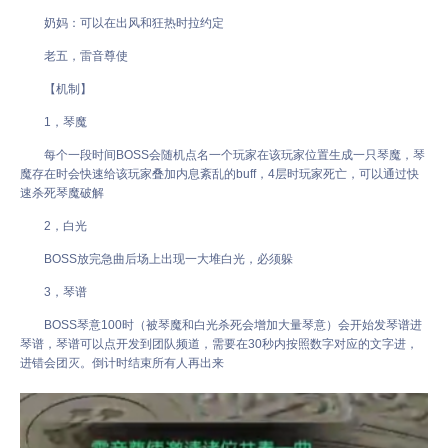
奶妈：可以在出风和狂热时拉约定
老五，雷音尊使
【机制】
1，琴魔
每个一段时间BOSS会随机点名一个玩家在该玩家位置生成一只琴魔，琴
魔存在时会快速给该玩家叠加内息紊乱的buff，4层时玩家死亡，可以通过快
速杀死琴魔破解
2，白光
BOSS放完急曲后场上出现一大堆白光，必须躲
3，琴谱
BOSS琴意100时（被琴魔和白光杀死会增加大量琴意）会开始发琴谱进
琴谱，琴谱可以点开发到团队频道，需要在30秒内按照数字对应的文字进，
进错会团灭。倒计时结束所有人再出来