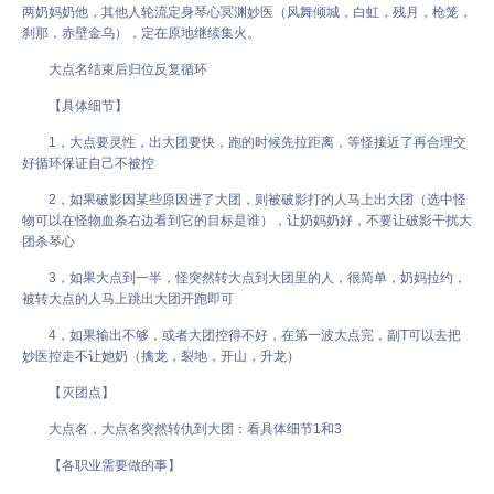
两奶妈奶他，其他人轮流定身琴心冥渊妙医（风舞倾城，白虹，残月，枪笼，
刹那，赤壁金乌），定在原地继续集火。
大点名结束后归位反复循环
【具体细节】
1，大点要灵性，出大团要快，跑的时候先拉距离，等怪接近了再合理交
好循环保证自己不被控
2，如果破影因某些原因进了大团，则被破影打的人马上出大团（选中怪
物可以在怪物血条右边看到它的目标是谁），让奶妈奶好，不要让破影干扰大
团杀琴心
3，如果大点到一半，怪突然转大点到大团里的人，很简单，奶妈拉约，
被转大点的人马上跳出大团开跑即可
4，如果输出不够，或者大团控得不好，在第一波大点完，副T可以去把
妙医控走不让她奶（擒龙，裂地，开山，升龙）
【灭团点】
大点名，大点名突然转仇到大团：看具体细节1和3
【各职业需要做的事】