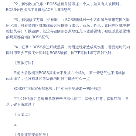
P2，解锁饮血飞爪：BOSS起跳并随即抓一个人，如果有人被抓到，
BOSS会连抓几下并砸地AOE并增加怒气
P3，解锁修罗万魄（俗称吸）：BOSS随机对一个方向释放锥形范围的吸
附区域，对着吸附区域末端放远程技能（御风，百鸟，吟风，素问在区域中解
控扶风等）可以破解，若没有破解则会原地抓几下然后砸地，被抓以及被砸地
的玩家都会增加BOSS怒气
P4，狂暴：BOSS身边环绕黑雾，对附近玩家造成高伤害，需要短时间内
同时用至少三根飞针同时射BOSS破解。按下F再按1即可发射飞针
【整体打法】
目前大多数情况BOSS其实来不及放几个机制，第一管怒气也不满就被
rush掉了，也只有新区等级低的时候可能会打久一点
BOSS打到玩家会加怒气，P4相当于英雄老一初始形态
主T拉好仇恨注意躲重拳别被击飞清仇即可，其他人打背，躲躲红圈，飞
爪，破下吸就过了
【灭团点】
无
【各职业需要做的事】