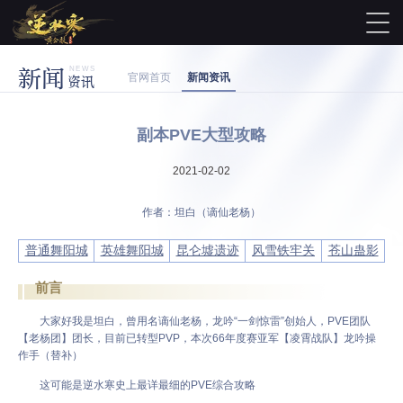
新闻
NEWS
官网首页
新闻资讯
资讯
副本PVE大型攻略
2021-02-02
作者：坦白（谪仙老杨）
普通舞阳城
英雄舞阳城
昆仑墟遗迹
风雪铁牢关
苍山蛊影
前言
大家好我是坦白，曾用名谪仙老杨，龙吟“一剑惊雷”创始人，PVE团队
【老杨团】团长，目前已转型PVP，本次66年度赛亚军【凌霄战队】龙吟操
作手（替补）
这可能是逆水寒史上最详最细的PVE综合攻略