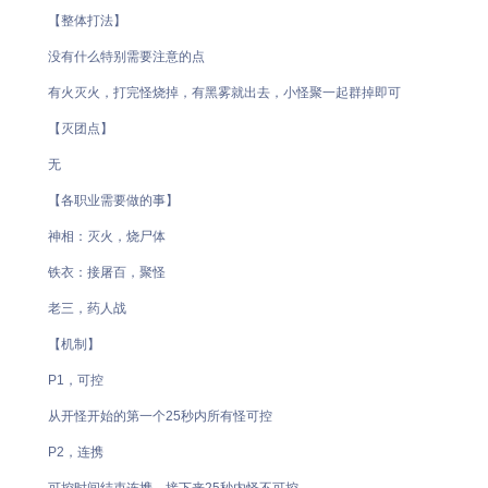
【整体打法】
没有什么特别需要注意的点
有火灭火，打完怪烧掉，有黑雾就出去，小怪聚一起群掉即可
【灭团点】
无
【各职业需要做的事】
神相：灭火，烧尸体
铁衣：接屠百，聚怪
老三，药人战
【机制】
P1，可控
从开怪开始的第一个25秒内所有怪可控
P2，连携