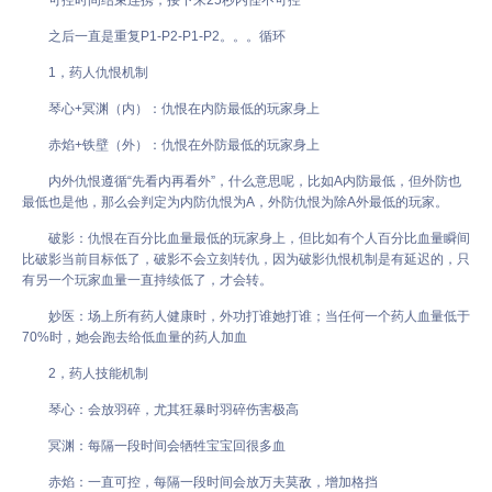
可控时间结束连携，接下来25秒内怪不可控
之后一直是重复P1-P2-P1-P2。。。循环
1，药人仇恨机制
琴心+冥渊（内）：仇恨在内防最低的玩家身上
赤焰+铁壁（外）：仇恨在外防最低的玩家身上
内外仇恨遵循“先看内再看外”，什么意思呢，比如A内防最低，但外防也
最低也是他，那么会判定为内防仇恨为A，外防仇恨为除A外最低的玩家。
破影：仇恨在百分比血量最低的玩家身上，但比如有个人百分比血量瞬间
比破影当前目标低了，破影不会立刻转仇，因为破影仇恨机制是有延迟的，只
有另一个玩家血量一直持续低了，才会转。
妙医：场上所有药人健康时，外功打谁她打谁；当任何一个药人血量低于
70%时，她会跑去给低血量的药人加血
2，药人技能机制
琴心：会放羽碎，尤其狂暴时羽碎伤害极高
冥渊：每隔一段时间会牺牲宝宝回很多血
赤焰：一直可控，每隔一段时间会放万夫莫敌，增加格挡