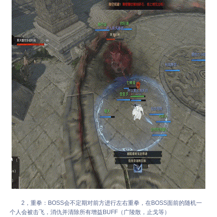
2，重拳：BOSS会不定期对前方进行左右重拳，在BOSS面前的随机一
个人会被击飞，消仇并清除所有增益BUFF（广陵散，止戈等）