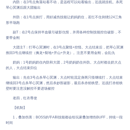
内防：在3号点角落站着不动，是远程可以站着输出，近战就挂机。杀死
琴心冥渊后跟大团输出
外防：在1号点挨打，用好减伤技能让奶妈奶住，若扛不住则绕124三角
形半场跑
副T：在2号点保持半血吸引破影仇恨，并用各种控制技能控住破影，不
要带金刚
大团主T：打琴心冥渊时，在3号点聚怪+控怪。大点结束后，把琴心冥渊
推回3号点继续控（擒龙+裂地+开山+升龙）。注意不要用金刚，会乱仇
奶妈：1号奶妈奶住内防和大团，2号奶妈奶住外防。大点时都去奶大点
的人，大点结束归位
输出：先在3号点杀琴心冥渊，大点时轮流定身两只怪继续打，大点结束
继续回3号点杀琴心冥渊，然后杀妙医破影，最后杀赤焰铁壁。近战打赤焰铁
壁时要注意没解控不要进场被控
老四，红衣尊使
【机制】
1，叠加伤害：BOSS的平A和技能都会给玩家叠加增伤BUFF，持续一段
时间