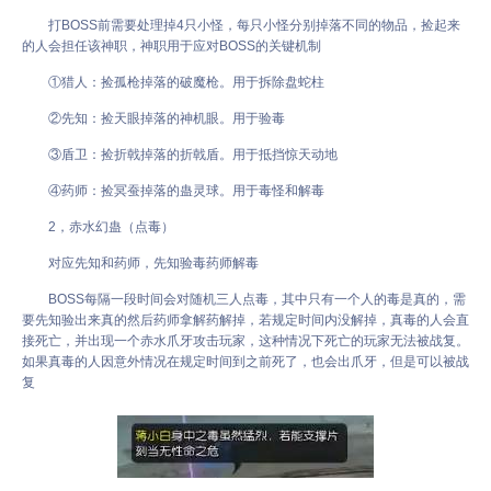
打BOSS前需要处理掉4只小怪，每只小怪分别掉落不同的物品，捡起来
的人会担任该神职，神职用于应对BOSS的关键机制
①猎人：捡孤枪掉落的破魔枪。用于拆除盘蛇柱
②先知：捡天眼掉落的神机眼。用于验毒
③盾卫：捡折戟掉落的折戟盾。用于抵挡惊天动地
④药师：捡冥蚕掉落的蛊灵球。用于毒怪和解毒
2，赤水幻蛊（点毒）
对应先知和药师，先知验毒药师解毒
BOSS每隔一段时间会对随机三人点毒，其中只有一个人的毒是真的，需
要先知验出来真的然后药师拿解药解掉，若规定时间内没解掉，真毒的人会直
接死亡，并出现一个赤水爪牙攻击玩家，这种情况下死亡的玩家无法被战复。
如果真毒的人因意外情况在规定时间到之前死了，也会出爪牙，但是可以被战
复