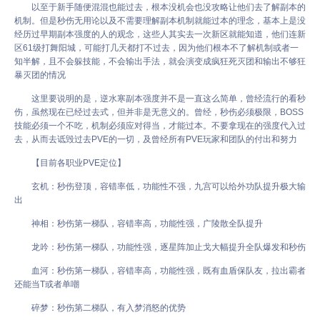
以至于新手随便混混也能过去，根本没机会也没攻略让他们去了解副本的
机制。但是秒伤无用论以及不需要理解副本机制就能过本的理念，基本上是没
经历过早期副本强度的人的观念，这些人其实去一次新区就能知道，他们连新
区61级打舞阳城，可能打几天都打不过去，因为他们根本不了解机制或者一
知半解，且不会躲技能，不会输出手法，就会演变成疯狂死灭团和输出不够狂
暴灭团的情况
这里要说明的是，逆水寒副本强度并不是一直这么简单，曾经流行的看秒
伤，虽然现在已经过去式，但并非是无意义的。曾经，秒伤必须极限，BOSS
技能必须一个不吃，机制必须应对得当，才能过本。不要拿现在的强度代入过
去，从而去诋毁过去PVE的一切，及曾经所有PVE玩家和团队的付出和努力
【目前各职业PVE定位】
玄机：秒伤登顶，容错率低，功能性不强，九宫可以给外功队提升极大输
出
神相：秒伤第一梯队，容错率高，功能性强，广陵散全队提升
龙吟：秒伤第一梯队，功能性强，逐星阵加止戈大幅提升全队爆发和秒伤
血河：秒伤第一梯队，容错率高，功能性强，既有血盾保队友，拉出霸者
还能当T或者单嘲
碎梦：秒伤第二梯队，有入梦消怒的优势