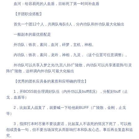
血河：给容易死的人血盾，目标死了第一时间补血盾
【开团职业搭配】
首先一个团12个人，共两队每队6人，分内功队和外功队最大化输出
一般副本的最优搭配是
外功队：铁衣，素问，血河，碎梦，玄机，神相。
内功队：铁衣，素问，龙吟，神相，九灵，（这个位置可任意调整）。
外功队可以共享入梦之光/九宫八卦/广陵散，内功队可以共享逐星阵/引灵
阵/广陵散，这样调内外功队可最大化输出
【优秀的团长应具备的素质和应明确的理念】
1，开BOSS前合理调好队伍（内外功以及buff情况），分配好buff（止
戈，血盾等）
2，比如某人战复了，就要喊一下给他刷BUFF（广陵散，金刚，止戈
等）
3，指挥打本时尽量不要说废话，比如某人不该死的情况下死了，可以抱
怨或责备一句，但不要当场深究从而影响打本和队友心态。事后再去复盘和追
究。