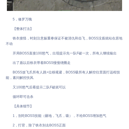
5，修罗万魄
【整体打法】
铁衣接怪，时刻注意躲重拳保证不被清仇和击飞，BOSS没盾就站在原地
不动
开局BOSS直接100怒气，出现提示先一队F破一次，所有人继续输出
出了盾以后铁衣带着BOSS慢慢绕圈走
BOSS放飞爪所有人跳+位移规避，BOSS吸所有人解控往里面打远程技
能，素问解控扶风
又100怒气后看提示二队F破就可以
循环即可击杀
【具体细节】
1，别吃BOSS技能（砸地，飞爪，吸），不给BOSS增加怒气
2，打背，除了铁衣别去BOSS正面