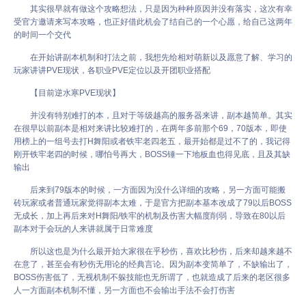
其实很早就有做这个攻略想法，只是因为种种原因并没有落实，这次有幸
受官方邀请来写本攻略，也正好借此机会了结自己的一个心愿，给自己这两年
的时间一个交代
在开始讲副本机制和打法之前，我想先给相对萌新以及愿意了解、学习的
玩家讲讲PVE现状，各职业PVE定位以及开团职业搭配
【目前逆水寒PVE现状】
并没有特别难打的本，且对于等级越高的服务器来讲，副本越简单。其实
在很早以前副本是相对来讲比较难打的，在两年多前那个69，70版本，即使
用榜上的一组号去打H舞阳或者铁牢老四老五，最开始都是过不了的，我记得
刚开铁牢老四的时候，哪怕号再大，BOSS锤一下地板血也得见底，且及其缺
输出
后来到79版本的时候，一方面因为没什么详细的攻略，另一方面可能搬
砖玩家或者普通玩家觉得副本太难，于是官方把副本基本改成了79以后BOSS
无成长，加上再后来对H舞阳/铁牢的机制及伤害大幅度削弱，导致在80以后
副本对于会玩的人来讲就属于日常难度
所以这也是为什么最开始大家很在乎秒伤，喜欢比秒伤，后来却越来越不
在意了，甚至会有秒伤无用论的经典言论。因为副本变简单了，不缺输出了，
BOSS伤害低了，无视机制不躲技能也无所谓了，也就造成了后来的老区很多
人一方面副本机制不懂，另一方面也不会输出手法不会打伤害