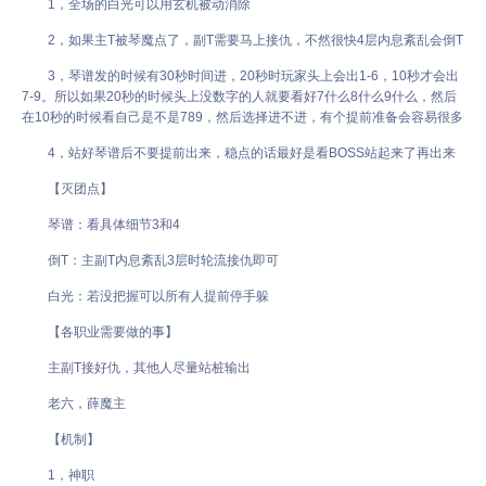
1，全场的白光可以用玄机被动消除
2，如果主T被琴魔点了，副T需要马上接仇，不然很快4层内息紊乱会倒T
3，琴谱发的时候有30秒时间进，20秒时玩家头上会出1-6，10秒才会出
7-9。所以如果20秒的时候头上没数字的人就要看好7什么8什么9什么，然后
在10秒的时候看自己是不是789，然后选择进不进，有个提前准备会容易很多
4，站好琴谱后不要提前出来，稳点的话最好是看BOSS站起来了再出来
【灭团点】
琴谱：看具体细节3和4
倒T：主副T内息紊乱3层时轮流接仇即可
白光：若没把握可以所有人提前停手躲
【各职业需要做的事】
主副T接好仇，其他人尽量站桩输出
老六，薛魔主
【机制】
1，神职