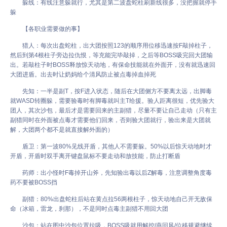
躲线：有线注意躲就行，尤其是第二波盘蛇柱刷新线很多，没把握就停手
躲
【各职业需要做的事】
猎人：每次出盘蛇柱，出大团按照123的顺序用位移迅速按F敲掉柱子，
然后到第4根柱子旁边拉仇恨，等充能完毕敲掉，之后等BOSS吸完回大团输
出。若敲柱子时BOSS释放惊天动地，有保命技能就在外面开，没有就迅速回
大团进盾。出去时让奶妈给个清风防止被点毒掉血掉死
先知：一半是副T，按F进入状态，随后在大团侧方不要离太远，出脚毒
就WASD转圈躲，需要验毒时有脚毒就叫主T给援。验人距离很短，优先验大
团人，其次沙包，最后才是需要回来的主副猎，尽量不要让自己走动（只有主
副猎同时在外面被点毒才需要他们回来，否则验大团就行，验出来是大团就
解，大团两个都不是就直接解外面的）
盾卫：第一波80%见线开盾，其他人不需要躲。50%以后惊天动地时才
开盾，开盾时双手离开键盘鼠标不要走动和放技能，防止打断盾
药师：出小怪时F毒掉开山斧，先知验出毒以后Z解毒，注意调整角度毒
药不要被BOSS挡
副猎：80%出盘蛇柱后站在黄点拉56两根柱子，惊天动地自己开无敌保
命（冰箱，雷龙，刹那），不是同时点毒主副猎不用回大团
沙包：站在图中沙包位置拉吸，BOSS吸就用解控/燕回风/位移规避继续