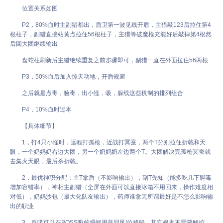
位置关系如图
P2，80%血时主副猎都出，盾卫第一波见线开盾，主猎敲123后拉住第4
根柱子，副猎直接站黄点拉住56根柱子，主猎等破魔枪充能好后敲掉第4根然
后回大团继续输出
盘蛇柱刷新后主猎继续重复之前步骤即可，副猎一直在外面拉住56两根
P3，50%血后加入惊天动地，开盾规避
之后就是点毒，验毒，出小怪，吸，躲线这些机制的排列组合
P4，10%血时过本
【具体细节】
1，打4只小怪时，远程打孤枪，近战打冥蚕，两个T分别拉住折戟和天
眼，一个奶妈奶右边大团，另一个奶妈奶左边两个T。大团解决完孤枪冥蚕就
去集火天眼，最后杀折戟。
2，最优神职分配：主T拿盾（不影响输出），副T先知（能多吃几下脚毒
增加容错率），神相主副猎（全屏在外面可以直接冰箱不用回来，操作难度相
对低），奶妈沙包（最大化队友输出），药师谁拿无所谓最好是不怎么影响输
出的职业
3，反吸可以在BOSS吸的瞬间用燕回风/位移躲，其实根本不需要解控，