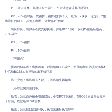
P1，铁衣开怪，其他人全力输出，平时注意躲流风回雪即可
P2，90%血时第一次跳舞，跳舞进的6个人一般为：2铁衣，2奶妈，2输
出最低的DPS。其他人出圈，全力清3只伴舞
出风躲风，出仰慕者优先秒执着，并给BOSS减疗（碎梦5星断肠最高，
70%减疗）
P3，50%跳舞
P4，10%跳舞
【灭团点】
执着的仰慕者：出执着第一时间给BOSS减疗，并且输出集火秒掉执着不
让它给BOSS加血导致输出不够狂暴
风云变色：出风所有人散开，等风消失再输出
【各职业需要做的事】
铁衣：注意自身被叠增伤层数，少吃BOSS技能，在BOSS回旋踢丢完扇
子以后开铁壁断debuff层数
输出：注意躲回旋踢和风，执着出来秒执着即可