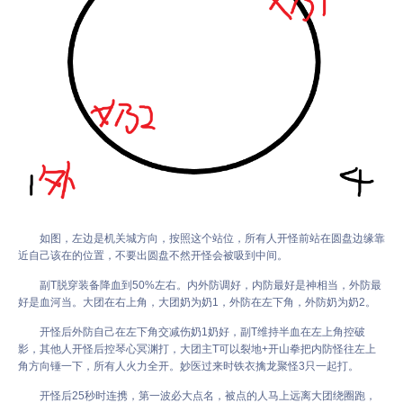
如图，左边是机关城方向，按照这个站位，所有人开怪前站在圆盘边缘靠
近自己该在的位置，不要出圆盘不然开怪会被吸到中间。
副T脱穿装备降血到50%左右。内外防调好，内防最好是神相当，外防最
好是血河当。大团在右上角，大团奶为奶1，外防在左下角，外防奶为奶2。
开怪后外防自己在左下角交减伤奶1奶好，副T维持半血在左上角控破
影，其他人开怪后控琴心冥渊打，大团主T可以裂地+开山拳把内防怪往左上
角方向锤一下，所有人火力全开。妙医过来时铁衣擒龙聚怪3只一起打。
开怪后25秒时连携，第一波必大点名，被点的人马上远离大团绕圈跑，