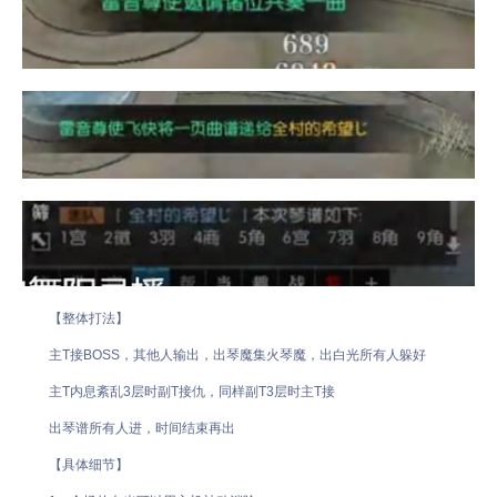
【整体打法】
主T接BOSS，其他人输出，出琴魔集火琴魔，出白光所有人躲好
主T内息紊乱3层时副T接仇，同样副T3层时主T接
出琴谱所有人进，时间结束再出
【具体细节】