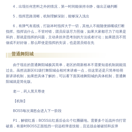
4，出现任何意料之外的情况，第一时间能保持冷静，做出正确判断
5，指挥思路清晰，机制理解深刻，能够深入浅出
6，有脾气有底线，打副本时指挥大于一切，其他人不能随便插嘴或打断
指挥。指挥说什么，不管对错，团员应该尽力照做，如果大家都尽力了结果是
坏的，那就是指挥的问题，主动承担并思考别的方法或者讨论；如果团员不照
做或不好好做，那么即使是指挥的失误，也是团员错在先
普通舞阳城
由于现在的普通舞阳城极其简单，老区的萌新根本不需要知道机制就能混
过去。虽然说新区61级打舞阳城会相对来讲难一点，但这里还是只简单给萌
新讲讲机制，如果想具体了解的，可以看下面英雄舞阳城的具体机制，普通舞
阳城就是简化版。
老一，药人黑天尊使
【机制】
BOSS每次满怒会进入下一阶段
P1，解锁红盾：BOSS出红盾后会出个红圈砸地。需要多个近战外功打背
破盾，有盾时BOSS正面抵挡一切远程弹道技能，且近战会被破招和反弹