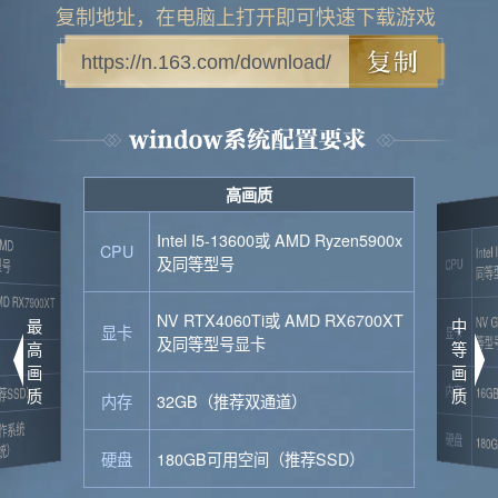
复制地址，在电脑上打开即可快速下载游戏
高画质
AMD
Int
Intel I5-13600或 AMD Ryzen5900x
CPU
型号
及同等型号
CPU
同等
D RX7900XT
NV 
NV RTX4060Ti或 AMD RX6700XT
最
中
显卡
显卡
及同等型号显卡
等型
高
等
）
画
画
内存
16
荐SSD）
质
质
内存
32GB（推荐双通道）
操作系统
硬盘
18
统）
硬盘
180GB可用空间（推荐SSD）