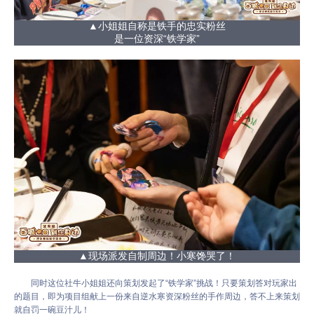
▲小姐姐自称是铁手的忠实粉丝
是一位资深“铁学家”
▲现场派发自制周边！小寒馋哭了！
同时这位社牛小姐姐还向策划发起了“铁学家”挑战！只要策划答对玩家出
的题目，即为项目组献上一份来自逆水寒资深粉丝的手作周边，答不上来策划
就自罚一碗豆汁儿！