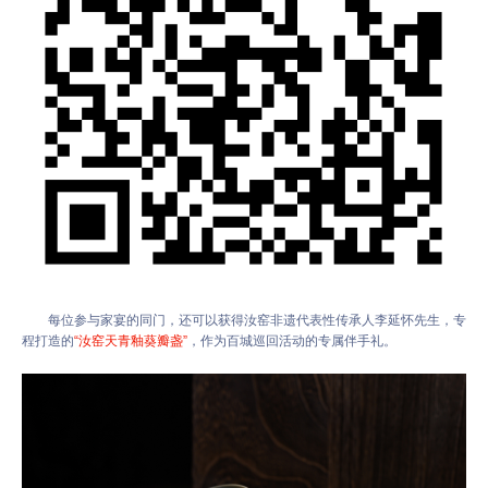
每位参与家宴的同门，还可以获得汝窑非遗代表性传承人李延怀先生，专
程打造的
“汝窑天青釉葵瓣盏”
，作为百城巡回活动的专属伴手礼。