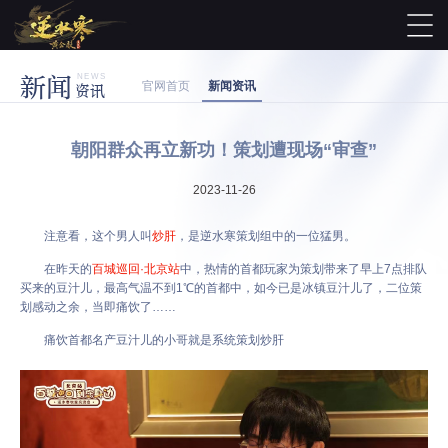
新闻
NEWS
官网首页
新闻资讯
资讯
朝阳群众再立新功！策划遭现场“审查”
2023-11-26
注意看，这个男人叫
炒肝
，是逆水寒策划组中的一位猛男。
在昨天的
百城巡回·北京站
中，热情的首都玩家为策划带来了早上7点排队
买来的豆汁儿，最高气温不到1℃的首都中，如今已是冰镇豆汁儿了，二位策
划感动之余，当即痛饮了……
痛饮首都名产豆汁儿的小哥就是系统策划炒肝