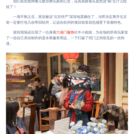
咱们策划老师哪儿敢浪费玩家的心意，还真就硬着头皮把这“碗”豆汁儿给
炫了！
一滴不剩之后，策划被这“北京特产”深深地震撼住了，当即决定离开北京
前一定要打包几份带回杭州，让远在杭州的项目组策划也感受下首都特色。
据传现场还出现了一位身着
六扇门服饰
社牛小姐姐，为在场的所有玩家发
了一份自己亲自制作的逆水寒徽章周边，一下打破了同门之间初见的一丝拘
谨。