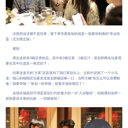
没曾想这还都不是结束，接下来等着策划的就是一场紧张刺激的“幸运转
盘（北京限定版）”
规则：
摆在桌前有3碗豆类饮品，其中有2碗豆浆，1碗豆汁；策划和两名玩家需
要在其中任选其一将其饮下；
结果这泼天的“大奖”还是落到了我们策划头上。过程中还闹了一个小乌
龙：细心的朝阳区玩家发现策划那碗还剩一口，当即大喊“你怎么可以浪费粮
食！我要举报！”策划一听举报，咬着牙就给喝完了！
这场百城巡回可谓是策划们代价最大的一次“入乡随俗”，但能遇到这样一
群热爱逆水寒的玩家，一切都值得！