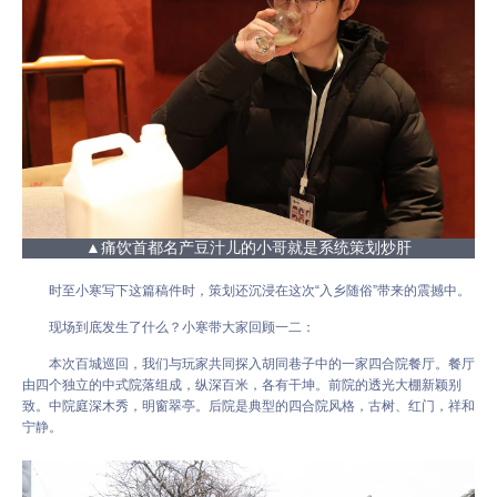
▲痛饮首都名产豆汁儿的小哥就是系统策划炒肝
时至小寒写下这篇稿件时，策划还沉浸在这次“入乡随俗”带来的震撼中。
现场到底发生了什么？小寒带大家回顾一二：
本次百城巡回，我们与玩家共同探入胡同巷子中的一家四合院餐厅。餐厅
由四个独立的中式院落组成，纵深百米，各有干坤。前院的透光大棚新颖别
致。中院庭深木秀，明窗翠亭。后院是典型的四合院风格，古树、红门，祥和
宁静。