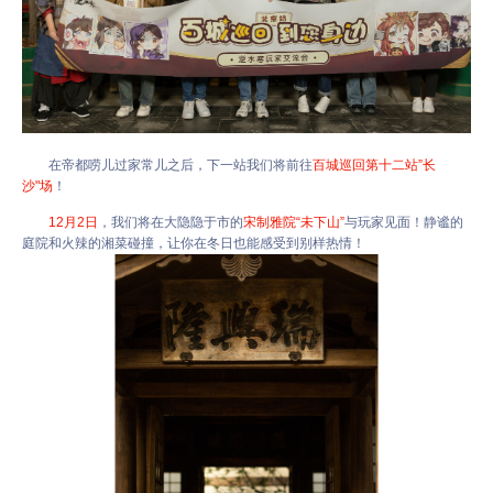
在帝都唠儿过家常儿之后，下一站我们将前往
百城巡回第十二站”长
沙"场
！
12月2日
，我们将在大隐隐于市的
宋制雅院“未下山”
与玩家见面！静谧的
庭院和火辣的湘菜碰撞，让你在冬日也能感受到别样热情！