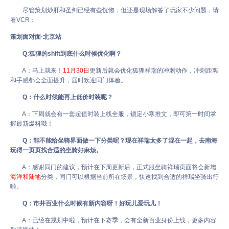
尽管策划炒肝和圣剑已经有些恍惚，但还是现场解答了玩家不少问题，请
看VCR：
策划面对面·北京站
Q:狐狸的shift到底什么时候优化啊？
A：马上就来！
11月30日
更新后就会优化狐狸祥瑞的冲刺动作，冲刺距离
和手感都会全面提升，届时欢迎同门体验。
Q：什么时候能再上低价时装呢？
A：下周就会有一套超值时装上线全服，锁定小寒推文，即可第一时间掌
握最新爆料哦！
Q：能不能给坐骑界面做一下分类呢？现在祥瑞太多了混在一起，去南海
玩得一页页找合适的坐骑好麻烦。
A：感谢同门的建议，预计在下周更新后，正式服坐骑祥瑞页面将会新增
海洋和陆地
分类，同门可以根据当前所在场景，快速找到合适的祥瑞坐骑出行
啦。
Q：市井百业什么时候有新内容呀！好玩儿爱玩儿！
A：已经在规划中啦，预计在下赛季，会有全新百业身份上线，更多内容