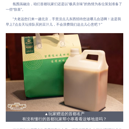
氛围虽融洽，咱们首都玩家们还是以“极具京味”的热情为各位策划准备了
一些“惊喜”。
“大老远您们来一趟北京，手里没点儿东西招待您这哪儿合适啊！这是我
早上7点去天坛排队买的豆汁儿，不会浪费我们这点儿心意吧？”
▲玩家赠送的首都名产
有没有懂行的首都玩家帮小寒看看这够地道吗？