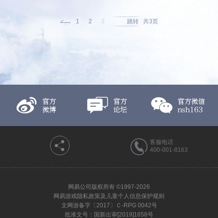
开启《逆水寒》主播招募活动，诚邀各大游戏主播和玩家倾力加
盟。
共3页
1
2
3
跳转
官方
官方
官方微信
微博
论坛
nsh163
客服电话
400-001-8163
网易公司版权所有 ©1997-2026
网易游戏隐私政策及儿童个人信息保护规则
文网游备字〔2017〕Ｃ-RPG 0042号
批准文号：国新出审[2019]1658号