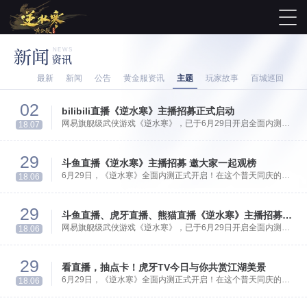
新闻
NEWS
资讯
最新
新闻
公告
黄金服资讯
主题
玩家故事
百城巡回
02
bilibili直播《逆水寒》主播招募正式启动
网易旗舰级武侠游戏《逆水寒》，已于6月29日开启全面内测。
18.07
为了给广大少侠提供一个展示才艺的平台，bilibili直播已正式宣
布开启《逆水寒》主播招募活动，诚邀各大游戏主播和玩家倾力
29
加盟。
斗鱼直播《逆水寒》主播招募 邀大家一起观榜
6月29日，《逆水寒》全面内测正式开启！在这个普天同庆的日
18.06
子里，斗鱼直播邀请大家一起观榜。
29
斗鱼直播、虎牙直播、熊猫直播《逆水寒》主播招募开启
网易旗舰级武侠游戏《逆水寒》，已于6月29日开启全面内测。
18.06
斗鱼直播、虎牙直播、熊猫直播已正式宣布开启《逆水寒》主播
招募活动，为了给广大少侠提供一个展示才艺的平台，诚邀各大
29
游戏主播和玩家倾力加盟。
看直播，抽点卡！虎牙TV今日与你共赏江湖美景
6月29日，《逆水寒》全面内测正式开启！在这个普天同庆的日
18.06
子里，虎牙TV举办了一场看直播抽卡点的活动。