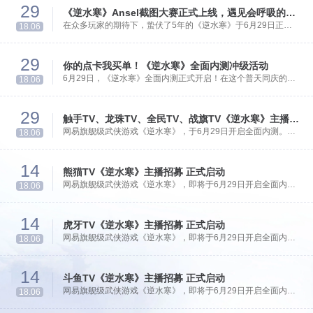
29
《逆水寒》Ansel截图大赛正式上线，遇见会呼吸的江湖
在众多玩家的期待下，蛰伏了5年的《逆水寒》于6月29日正式
18.06
上线，自听雪封测起这款武侠题材的游戏就吸引了众多玩家的注
意，游戏内的画面精美细致，从人物建筑到一草一木都生动还原
29
了北宋风华，真实而细腻。为了让玩家更好的记录游戏中的精美
你的点卡我买单！《逆水寒》全面内测冲级活动
画面，NVIDIA与逆水寒联合举办Ansel截图大赛。
6月29日，《逆水寒》全面内测正式开启！在这个普天同庆的日
18.06
子里，网易UP举办了一场颇有意义的冲级活动，并将替你买单
冲级点卡。
29
触手TV、龙珠TV、全民TV、战旗TV《逆水寒》主播招募正式启动
网易旗舰级武侠游戏《逆水寒》，于6月29日开启全面内测。为
18.06
了给广大少侠提供一个展示才艺的平台，触手TV、龙珠TV、全
民TV、战旗TV(以上排名不分先后)已正式宣布开启《逆水寒》主
14
播招募活动，诚邀各大游戏主播和玩家倾力加盟。
熊猫TV《逆水寒》主播招募 正式启动
网易旗舰级武侠游戏《逆水寒》，即将于6月29日开启全面内
18.06
测。为了给广大少侠提供一个展示才艺的平台，熊猫已正式宣布
开启《逆水寒》主播招募活动，诚邀各大游戏主播和玩家倾力加
14
盟。
虎牙TV《逆水寒》主播招募 正式启动
网易旗舰级武侠游戏《逆水寒》，即将于6月29日开启全面内
18.06
测。为了给广大少侠提供一个展示才艺的平台，斗鱼已正式宣布
开启《逆水寒》主播招募活动，诚邀各大游戏主播和玩家倾力加
14
盟。
斗鱼TV《逆水寒》主播招募 正式启动
网易旗舰级武侠游戏《逆水寒》，即将于6月29日开启全面内
18.06
测。为了给广大少侠提供一个展示才艺的平台，斗鱼已正式宣布