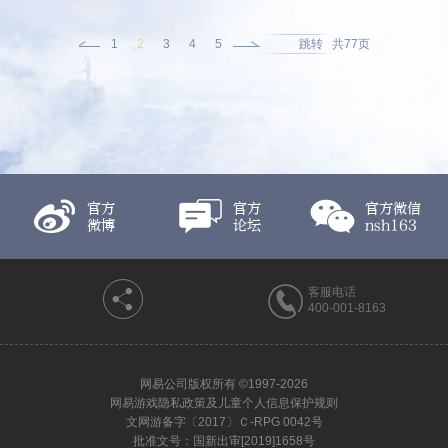
共77页
1
2
3
4
5
跳转
官方
官方
官方微信
微博
论坛
nsh163
客服电话
400-001-8163
网易公司版权所有 ©1997-2026
网易游戏隐私政策及儿童个人信息保护规则
文网游备字〔2017〕Ｃ-RPG 0042号
批准文号：国新出审[2019]1658号