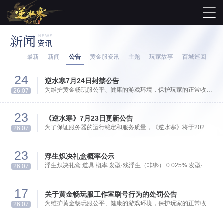
新闻
NEWS
资讯
最新
新闻
公告
黄金服资讯
主题
玩家故事
百城巡回
24
逆水寒7月24日封禁公告
为维护黄金畅玩服公平、健康的游戏环境，保护玩家的正常收益
26.07
空间，我们将对工作室刷号行为进行持续打击。 本周通过 AI 检
测系统，我们发现并查处了异常角色4118个，相关账号及角色
23
已进行封禁处理。
《逆水寒》7月23日更新公告
为了保证服务器的运行稳定和服务质量，《逆水寒》将于2026
26.07
年7月23日早8时停机进行维护工作，预计维护到上午10时。
23
浮生炽决礼盒概率公示
浮生炽决礼盒 道具 概率 发型·戏浮生（非绑） 0.025% 发型·寂
26.07
裁/炽决（非绑） 0.
17
关于黄金畅玩服工作室刷号行为的处罚公告
为维护黄金畅玩服公平、健康的游戏环境，保护玩家的正常收益
26.07
空间，我们将对工作室刷号行为进行持续打击。 近期，通过 AI
检测系统，我们发现并查处了异常角色16897个，相关账号及角