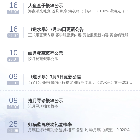
16
色已进行封禁处理。
人鱼盒子概率公示
海夜漾光礼盒 道具 概率 海夜吟（非绑） 0.018% 漾海光（非
26.07
绑） 0.
16
《逆水寒》7月16日更新公告
正式服更新内容 赛季服更新内容 黄金服更新内容 黄金畅玩服更
26.07
新公告 各位自在同门： 为了保证服务器的运行稳定和服务质
量，《逆水寒》将于2026年7月16日早8时停机进行维护工作，
10
预计维护到上午10时。 本次更新结束后，游戏客户端版本将升
皎月秘藏概率公示
为26-07-15-02-00，更新客户端后可进入游戏。
皎月秘藏概率公示
26.07
09
《逆水寒》7月9日更新公告
为了保证服务器的运行稳定和服务质量，《逆水寒》将于2026
26.07
年7月9日早8时停机进行维护工作，预计维护到上午10时。
09
沧月寻珍概率公示
沧月寻珍抽奖概率
26.07
25
虹猫蓝兔联动礼盒概率
月璃虹潜特惠礼盒 道具 概率 发型·灼照/月璃（绑定） 0.020%
26.06
千丝染自选礼 0.